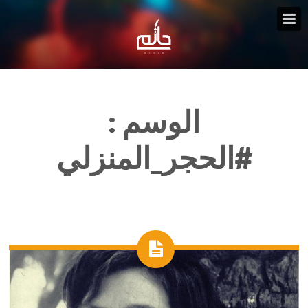
الوسم :
#الحجر_المنزلي