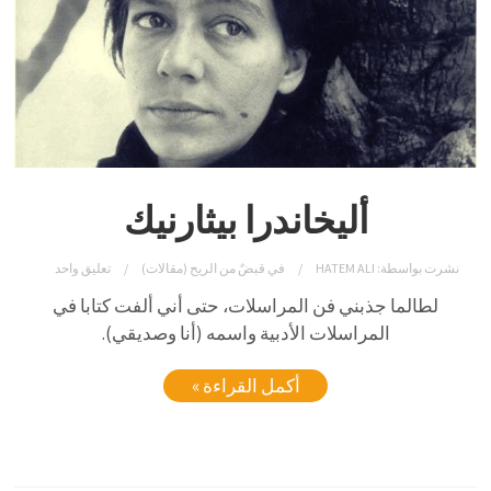
أليخاندرا بيثارنيك
نشرت بواسطة:
HATEM ALI
في
قبضٌ من الريح (مقالات)
تعليق واحد
لطالما جذبني فن المراسلات، حتى أني ألفت كتابا في
المراسلات الأدبية واسمه (أنا وصديقي).
أكمل القراءة »