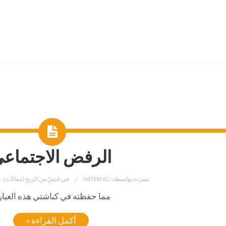
الرفض الاجتماع
نشرت بواسطة:
HATEM ALI
في
قبضٌ من الريح (مقالات)
مما حفظته في كناشتي هذه العبار
أكمل القراءة »