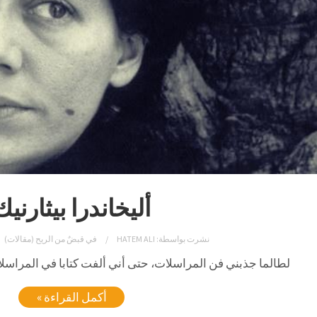
أليخاندرا بيثارنيك
نشرت بواسطة:
HATEM ALI
في
قبضٌ من الريح (مقالات)
لطالما جذبني فن المراسلات، حتى أني ألفت كتابا في المراسلات
أكمل القراءة »