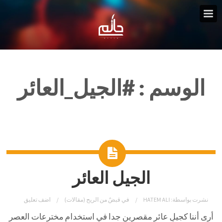
الوسم :
#الجيل_العائر
الجيل العائر
نشرت بواسطة:
HATEM ALI
في
قبضٌ من الريح (مقالات)
اضف تعليق
أرى أننا كجيلٍ عائر مقصرين جدا في استخدام مخترعات العصر