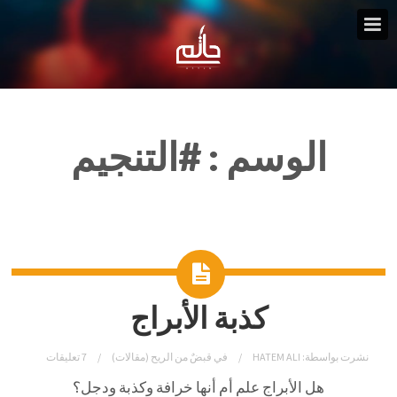
الوسم :
#التنجيم
كذبة الأبراج
نشرت بواسطة:
HATEM ALI
في
قبضٌ من الريح (مقالات)
7 تعليقات
هل الأبراج علم أم أنها خرافة وكذبة ودجل؟