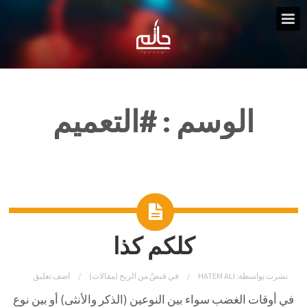
الوسم :
#التعميم
كلكم كذا
نشرت بواسطة:
HATEM ALI
في
قبضٌ من الريح (مقالات)
اضف تعليق
في أوقات الغضب سواء بين النوعين (الذكر والأنثى) أو بين نوعٍ