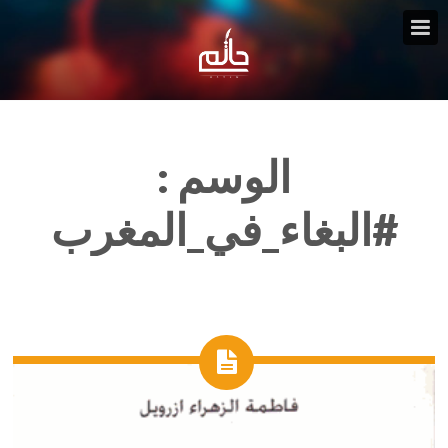
الوسم :
#البغاء_في_المغرب