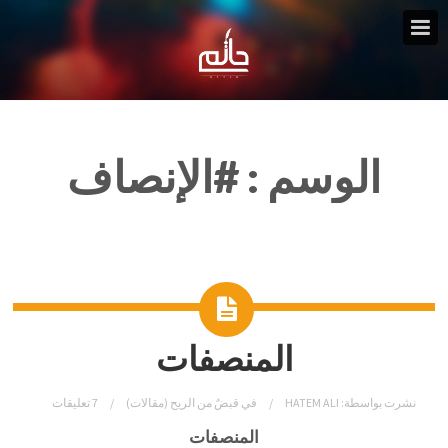
الوسم :
#الإنصاف
المنصفات
نشرت بواسطة:
HATEM ALI
في
قبضٌ من الريح (مقالات)
7 تعليقات
المنصفات