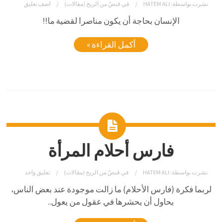
نشرت بواسطة:
HATEM ALI
في
قبضٌ من الريح (مقالات)
اضف تعليق
الإنسان بحاجة أن يكون مناصرا لقضية ما!!
أكمل القراءة »
فارس أحلام المرأة
نشرت بواسطة:
HATEM ALI
في
قبضٌ من الريح (مقالات)
تعليق واحد
لربما فكرة (فارس الأحلام) ما زالت موجودة عند بعض الناس،
يحاول أن يحشرها في عقول من يعول..