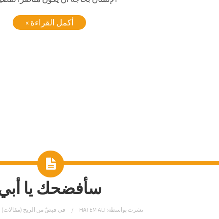
أكمل القراءة »
سأفضحك يا أبي
نشرت بواسطة:
HATEM ALI
في
قبضٌ من الريح (مقالات)