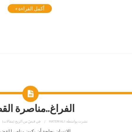
أكمل القراءة »
الفراغ..مناصرة القض
نشرت بواسطة:
HATEM ALI
في
قبضٌ من الريح (مقالات)
الإنسان بحاجة أن يكون مناصرا لقضية