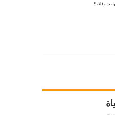
 بعد وفاته!!
اة
ق واحد