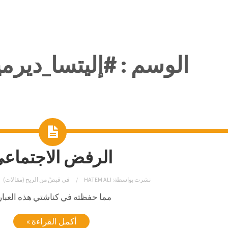
الوسم :
#إليتسا_ديرمي
الرفض الاجتماع
نشرت بواسطة:
HATEM ALI
في
قبضٌ من الريح (مقالات)
مما حفظته في كناشتي هذه العبار
أكمل القراءة »