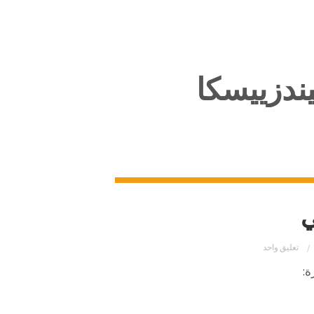
ندزييسكا
ي
تعليق واحد
ة: