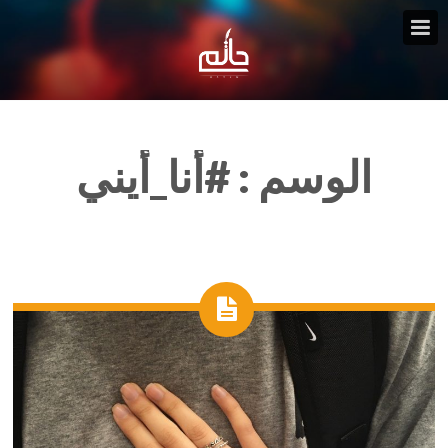
الوسم :
#أنا_أيني