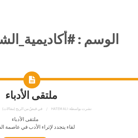
الوسم :
#أكاديمية_الش
ملتقى الأدباء
نشرت بواسطة:
HATEM ALI
في
قبضٌ من الريح (مقالات)
ملتقى الأدباء
لقاء يتجدد لإثراء الأدب في عاصمة ال