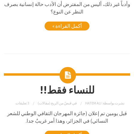
وأدباً غير ذلك، أليس من المفترض أن الأدب حالة إنسانية بصرف
النظر عن النوع؟
أكمل القراءة »
للنساء فقط!!
نشرت بواسطة:
HATEM ALI
في
قبضٌ من الريح (مقالات)
3 تعليقات
قبل يومين تم إعلان (جائزة المهرجان الثقافي الوطني للشعر
النسائي) في الجزائر، وهذا أمر غريبٌ جدا.