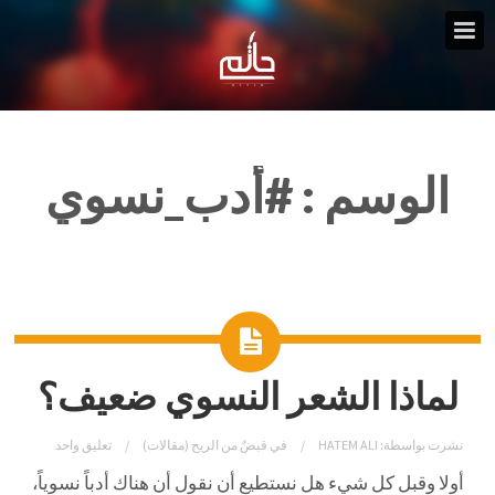
الوسم :
#أدب_نسوي
لماذا الشعر النسوي ضعيف؟
نشرت بواسطة:
HATEM ALI
في
قبضٌ من الريح (مقالات)
تعليق واحد
أولا وقبل كل شيء هل نستطيع أن نقول أن هناك أدباً نسوياً،