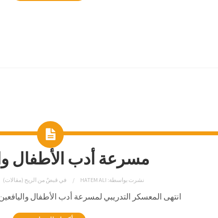
مسرعة أدب الأطفال وال
نشرت بواسطة:
HATEM ALI
في
قبضٌ من الريح (مقالات)
انتهى المعسكر التدريبي لمسرعة أدب الأطفال واليافعين والذي