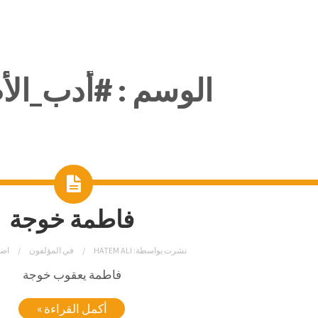
الوسم :
#أدب_الأ
فاطمة خوجة
نشرت بواسطة:
HATEM ALI
في
المؤلفون
اضف
فاطمة يعقوب خوجة
أكمل القراءة »