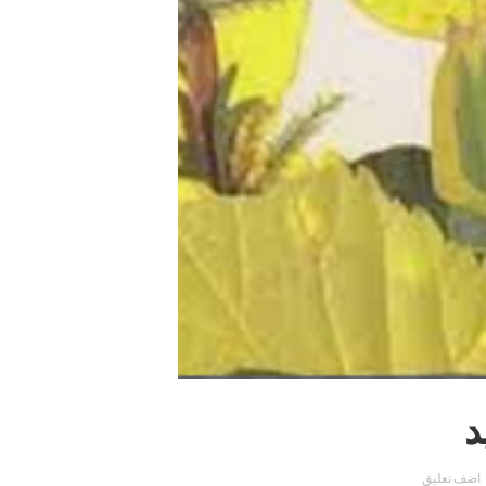
د
اضف تعليق