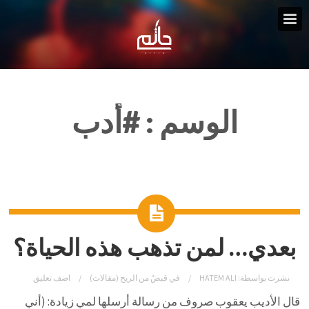
الوسم :
#أدب
بعدي… لمن تذهب هذه الحياة؟
نشرت بواسطة:
HATEM ALI
في
قبضٌ من الريح (مقالات)
اضف تعليق
قال الأديب يعقوب صروف من رسالة أرسلها لمي زيادة: (أني