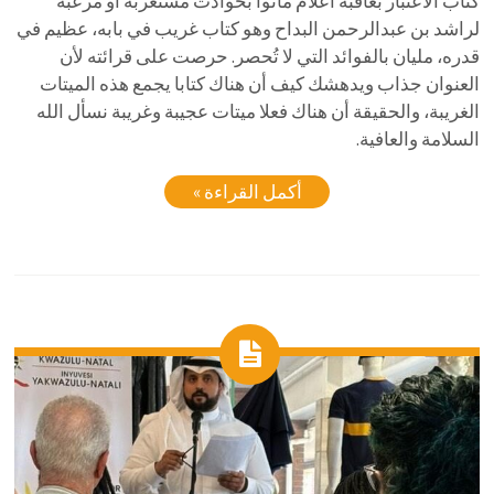
كتاب الاعتبار بعاقبة أعلام ماتوا بحوادث مستغربة أو مرعبة
لراشد بن عبدالرحمن البداح وهو كتاب غريب في بابه، عظيم في
قدره، مليان بالفوائد التي لا تُحصر. حرصت على قرائته لأن
العنوان جذاب ويدهشك كيف أن هناك كتابا يجمع هذه الميتات
الغريبة، والحقيقة أن هناك فعلا ميتات عجيبة وغريبة نسأل الله
السلامة والعافية.
أكمل القراءة »