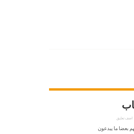
اب
اضف تعليق
م بعضا ما يبدعون