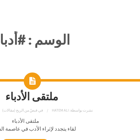
الوسم :
#أدبا
ملتقى الأدباء
نشرت بواسطة:
HATEM ALI
في
قبضٌ من الريح (مقالات)
ملتقى الأدباء
لقاء يتجدد لإثراء الأدب في عاصمة ال