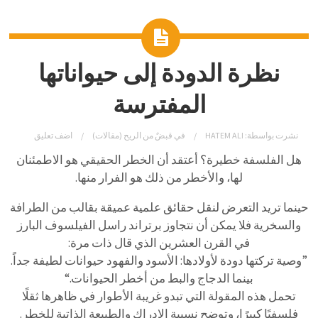
نظرة الدودة إلى حيواناتها
المفترسة
نشرت بواسطة:
HATEM ALI
في
قبضٌ من الريح (مقالات)
اضف تعليق
هل الفلسفة خطيرة؟ أعتقد أن الخطر الحقيقي هو الاطمئنان
لها، والأخطر من ذلك هو الفرار منها.
حينما تريد التعرض لنقل حقائق علمية عميقة بقالب من الطرافة
والسخرية فلا يمكن أن نتجاوز برتراند راسل الفيلسوف البارز
في القرن العشرين الذي قال ذات مرة:
”وصية تركتها دودة لأولادها: الأسود والفهود حيوانات لطيفة جداً.
بينما الدجاج والبط من أخطر الحيوانات.“
تحمل هذه المقولة التي تبدو غريبة الأطوار في ظاهرها ثقلًا
فلسفيًا كبيرًا، وتوضح نسبية الإدراك والطبيعة الذاتية للخطر.