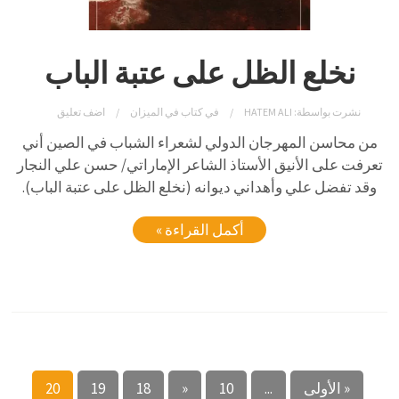
نخلع الظل على عتبة الباب
نشرت بواسطة:
HATEM ALI
في
كتاب في الميزان
اضف تعليق
من محاسن المهرجان الدولي لشعراء الشباب في الصين أني
تعرفت على الأنيق الأستاذ الشاعر الإماراتي/ حسن علي النجار
وقد تفضل علي وأهداني ديوانه (نخلع الظل على عتبة الباب).
أكمل القراءة »
« الأولى
...
10
«
18
19
20