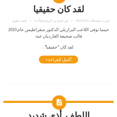
لقد كان حقيقيا
نشرت بواسطة:
HATEM ALI
في
قبضٌ من الريح (مقالات)
اضف تعليق
حينما توفى اللاعب البرازيلي الدكتور سقراطيس عام 2010
قالت صحيفة الغارديان عنه:
لقد كان “حقيقيا”.
أكمل القراءة »
اللطف..أذى شديد