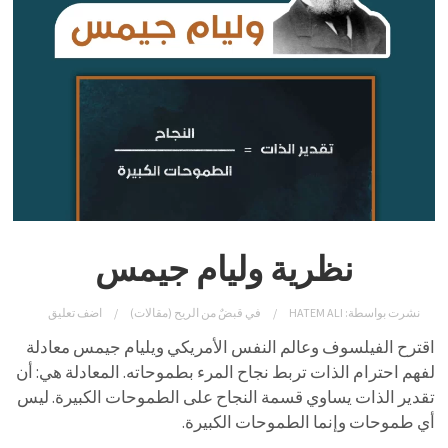
نظرية وليام جيمس
نشرت بواسطة:
HATEM ALI
في
قبضٌ من الريح (مقالات)
اضف تعليق
اقترح الفيلسوف وعالم النفس الأمريكي ويليام جيمس معادلة
لفهم احترام الذات تربط نجاح المرء بطموحاته. المعادلة هي: أن
تقدير الذات يساوي قسمة النجاح على الطموحات الكبيرة. ليس
أي طموحات وإنما الطموحات الكبيرة.