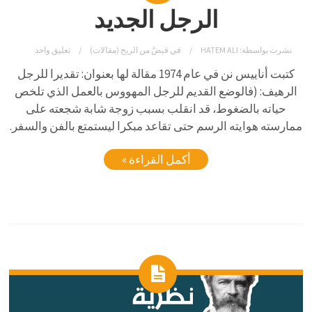
الرجل الجديد
نشرت بواسطة:
HATEM ALI
في
قبضٌ من الريح (مقالات)
تعليق واحد
كتبت أناييس نن في عام 1974 مقالة لها بعنوان: تقديرا للرجل
الرهيف: (فالوضع القديم للرجل المهووس بالعمل الذي تلخص
حياته بالضغوط، قد انقلب بسبب زوجة شابة شجعته على
ممارسته هوايته الرسم حتى تقاعد مبكرا ليستمتع بالفن والسفر.
أكمل القراءة »