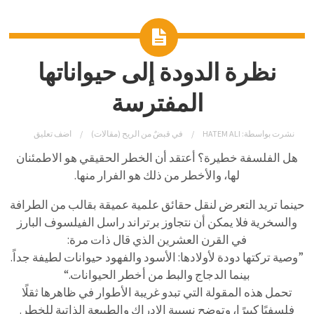
نظرة الدودة إلى حيواناتها
المفترسة
نشرت بواسطة:
HATEM ALI
في
قبضٌ من الريح (مقالات)
اضف تعليق
هل الفلسفة خطيرة؟ أعتقد أن الخطر الحقيقي هو الاطمئنان
لها، والأخطر من ذلك هو الفرار منها.
حينما تريد التعرض لنقل حقائق علمية عميقة بقالب من الطرافة
والسخرية فلا يمكن أن نتجاوز برتراند راسل الفيلسوف البارز
في القرن العشرين الذي قال ذات مرة:
”وصية تركتها دودة لأولادها: الأسود والفهود حيوانات لطيفة جداً.
بينما الدجاج والبط من أخطر الحيوانات.“
تحمل هذه المقولة التي تبدو غريبة الأطوار في ظاهرها ثقلًا
فلسفيًا كبيرًا، وتوضح نسبية الإدراك والطبيعة الذاتية للخطر.