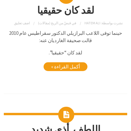
لقد كان حقيقيا
نشرت بواسطة:
HATEM ALI
في
قبضٌ من الريح (مقالات)
اضف تعليق
حينما توفى اللاعب البرازيلي الدكتور سقراطيس عام 2010
قالت صحيفة الغارديان عنه:
لقد كان “حقيقيا”.
أكمل القراءة »
اللطف..أذى شديد