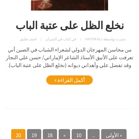
نخلع الظل على عتبة الباب
نشرت بواسطة:
HATEM ALI
في
كتاب في الميزان
اضف تعليق
من محاسن المهرجان الدولي لشعراء الشباب في الصين أني
تعرفت على الأنيق الأستاذ الشاعر الإماراتي/ حسن علي النجار
وقد تفضل علي وأهداني ديوانه (نخلع الظل على عتبة الباب).
أكمل القراءة »
« الأولى
...
10
«
18
19
20