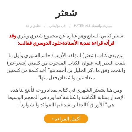
شعثر
نشرت بواسطة:
HATEM ALI
في
مؤلفاتي
تعليق واحد
شعثر كتابي السابع وهو عبارة عن مجموع شعري ونثري
وقد
قرأته قراءة نقدية الأستاذةخلود الدوسري فقالت:
بين يدي كتاب (شعثر) لمؤلفه الأديب/ حاتم الشهري وأول ما
يلفت النظر إليه عنوان الكتاب المنحوت من كلمتي (شعر-نثر)
والنحت وفق ما ذكر الخليل بن أحمد هو” أخذ كلمة من كلمتين
متعاقبتين واشتقاق فعل منها”.
ومن هنا يشعثر الشهري في كتابه بمداد روحه فأنتج لنا هذه
الإصدار بمثابة الكُناشة والكناشة كما ورد في المعجم الوسيط
هي” الأوراق كالدفاتر تقيد فيها الفوائد والشوارد”.
أكمل القراءة »