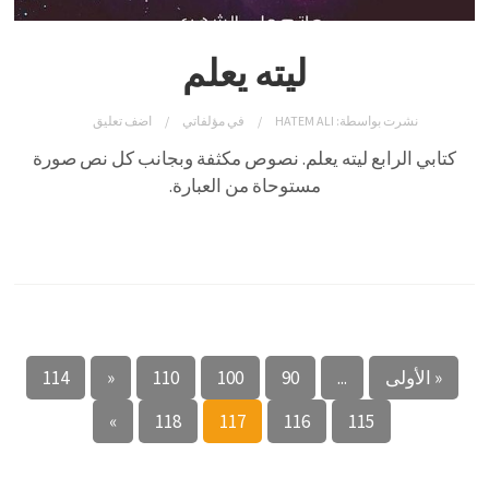
ليته يعلم
نشرت بواسطة:
HATEM ALI
في
مؤلفاتي
اضف تعليق
كتابي الرابع ليته يعلم. نصوص مكثفة وبجانب كل نص صورة
مستوحاة من العبارة.
« الأولى
...
90
100
110
«
114
»
118
117
116
115