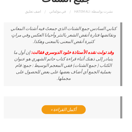
نشرت بواسطة:
HATEM ALI
في
مؤلفاتي
اضف تعليق
كتابي السادس جمع الشتات الذي جمعتُ فيه أشتات المعاني
ونقائضها فتارة أنقض الشعر بالنثر وأحيانا العكس وفي مراتٍ
كثيرة أنقض المعنى بالمعنى وهكذا.
وقد تولت نقده الأستاذة خلود الدوسري فقالت:
إن أول ما
يتبادر إلى ذهنك أثناء قراءة كتاب حاتم الشهري هو عنوان
الكتاب ( جمع الشتات) ففي المعجم الوسيط : جمع: قام
بعملية الجمع أي أضاف بعضها على بعض للحصول على
مجملها.
أكمل القراءة »