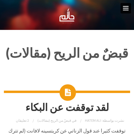
قبضٌ من الريح (مقالات)
لقد توقفت عن البكاء
نشرت بواسطة:
HATEM ALI
في
قبضٌ من الريح (مقالات)
2 تعليقان
توقفت كثيرا عند قول الزناتي عن كريتسينه لافانت (لم تترك