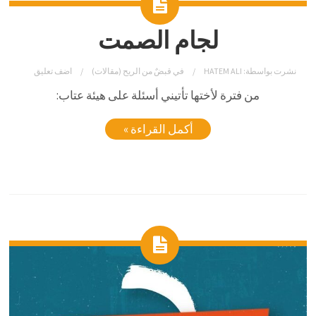
لجام الصمت
نشرت بواسطة:
HATEM ALI
في
قبضٌ من الريح (مقالات)
اضف تعليق
من فترة لأختها تأتيني أسئلة على هيئة عتاب:
أكمل القراءة »