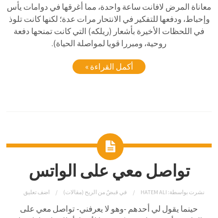
معاناة المرض لافانت ساعة واحدة، مما أغرقها في دوامات يأس
وإحباط، ودفعها للتفكير في الانتحار مرات عدة؛ لكنها كانت تلوذ
في اللحظات الأخيرة بأشعار (ريلكه) التي كانت تمنحها دفعة
روحية، ومبررا قويا لمواصلة الحياة).
أكمل القراءة »
تواصل معي على الواتس
نشرت بواسطة:
HATEM ALI
في
قبضٌ من الريح (مقالات)
اضف تعليق
حينما يقول لي أحدهم -وهو لا يعرفني- تواصل معي على