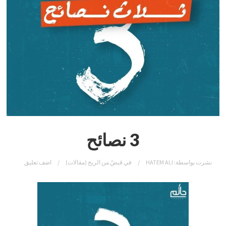
3 نصائح
نشرت بواسطة:
HATEM ALI
في
قبضٌ من الريح (مقالات)
اضف تعليق