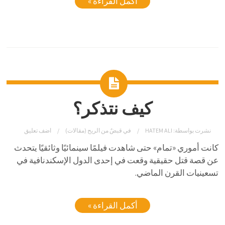
أكمل القراءة »
كيف نتذكر؟
نشرت بواسطة:
HATEM ALI
في
قبضٌ من الريح (مقالات)
اضف تعليق
كانت أموري «تمام» حتى شاهدت فيلمًا سينمائيًا وثائقيًا يتحدث
عن قصة قتل حقيقية وقعت في إحدى الدول الإسكندنافية في
تسعينيات القرن الماضي.
أكمل القراءة »