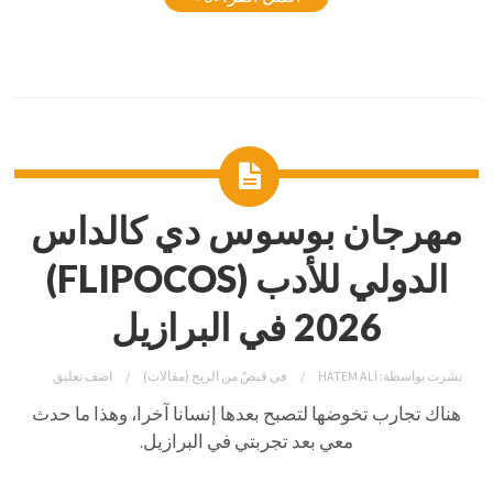
مهرجان بوسوس دي كالداس
الدولي للأدب (FLIPOCOS)
2026 في البرازيل
نشرت بواسطة:
HATEM ALI
في
قبضٌ من الريح (مقالات)
اضف تعليق
هناك تجارب تخوضها لتصبح بعدها إنسانا آخرا، وهذا ما حدث
معي بعد تجربتي في البرازيل.