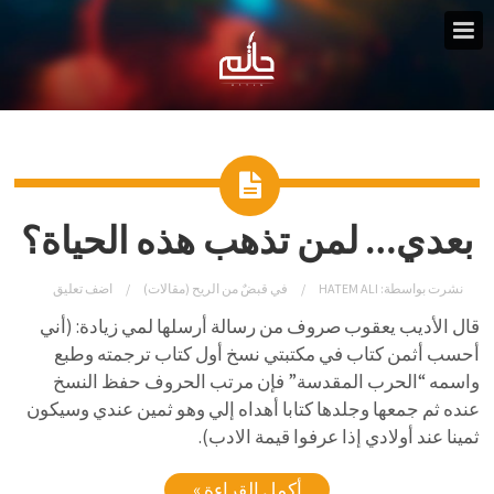
بعدي… لمن تذهب هذه الحياة؟
نشرت بواسطة:
HATEM ALI
في
قبضٌ من الريح (مقالات)
اضف تعليق
قال الأديب يعقوب صروف من رسالة أرسلها لمي زيادة: (أني
أحسب أثمن كتاب في مكتبتي نسخ أول كتاب ترجمته وطبع
واسمه “الحرب المقدسة” فإن مرتب الحروف حفظ النسخ
عنده ثم جمعها وجلدها كتابا أهداه إلي وهو ثمين عندي وسيكون
ثمينا عند أولادي إذا عرفوا قيمة الادب).
أكمل القراءة »