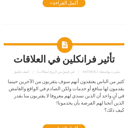
أكمل القراءة »
تأثير فرانكلين في العلاقات
نشرت بواسطة:
HATEM ALI
في
قبضٌ من الريح (مقالات)
اضف تعليق
كثير من الناس يعتقدون أنهم سوف يتقربون من الآخرين حينما
يقدمون لها منافع أو خدمات ولكن الصادم في الواقع والغامض
في آنٍ واحد أن الذين نسدي لهم معروفا لا يقتربون منا بقدر
الذين أتحنا لهم الفرصة بأن يخدمونا!
كيف ذلك؟