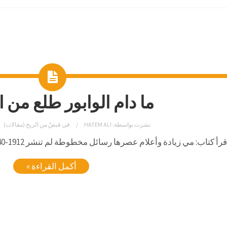
ما دام الوابور طلع من
نشرت بواسطة:
HATEM ALI
في
قبضٌ من الريح (مقالات)
كتاب: مي زيادة وأعلام عصرها رسائل مخطوطة لم تنشر 1912-1940 جمع وتحقيق سلمى الحفار الكزبري.
أكمل القراءة »