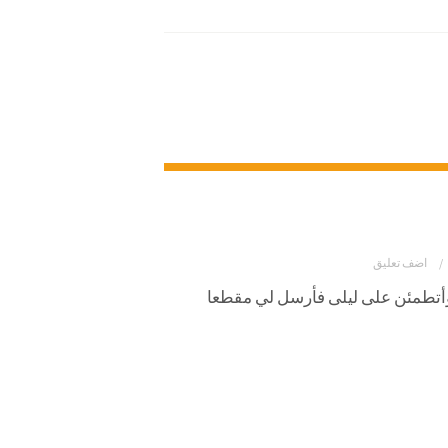
اضف تعليق
وأتطمئن على ليلى فأرسل لي مقطعا