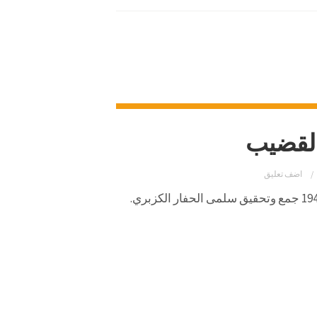
 القضيب
اضف تعليق