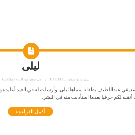
ليلى
نشرت بواسطة:
HATEM ALI
في
قبضٌ من الريح (مقالات)
ديقي عبداللطيف بطفلة سماها ليلى، وأرسلت له في العيد أعايده 
 أنقله لكم حرفيا بعدما استأذنت منه في النشر.
أكمل القراءة »