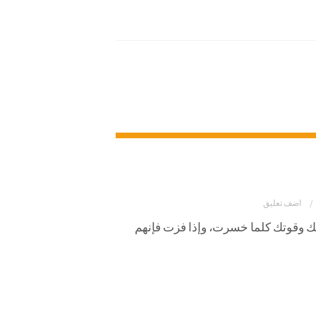
اضف تعليق
تيبك وقوتك كلما خسرت، وإذا فزت فإنهم