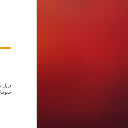
رزق ص
صوتيا،