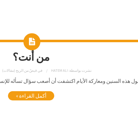
من أنت؟
نشرت بواسطة:
HATEM ALI
في
قبضٌ من الريح (مقالات)
ل هذه السنين ومعاركة الأيام اكتشفت أن أصعب سؤال تسأله للإنس
أكمل القراءة »