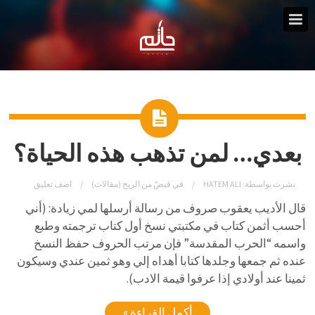
بعدي… لمن تذهب هذه الحياة؟
نشرت بواسطة:
HATEM ALI
في
قبضٌ من الريح (مقالات)
اضف تعليق
قال الأديب يعقوب صروف من رسالة أرسلها لمي زيادة: (أني
أحسب أثمن كتاب في مكتبتي نسخ أول كتاب ترجمته وطبع
واسمه “الحرب المقدسة” فإن مرتب الحروف حفظ النسخ
عنده ثم جمعها وجلدها كتابا أهداه إلي وهو ثمين عندي وسيكون
ثمينا عند أولادي إذا عرفوا قيمة الادب).
أكمل القراءة »