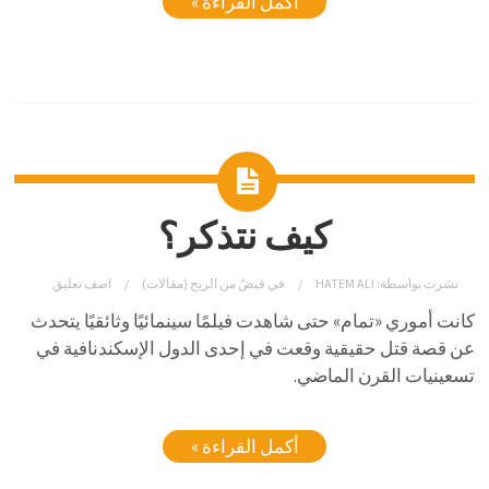
أكمل القراءة »
كيف نتذكر؟
نشرت بواسطة:
HATEM ALI
في
قبضٌ من الريح (مقالات)
اضف تعليق
كانت أموري «تمام» حتى شاهدت فيلمًا سينمائيًا وثائقيًا يتحدث
عن قصة قتل حقيقية وقعت في إحدى الدول الإسكندنافية في
تسعينيات القرن الماضي.
أكمل القراءة »