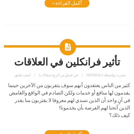
أكمل القراءة »
تأثير فرانكلين في العلاقات
نشرت بواسطة:
HATEM ALI
في
قبضٌ من الريح (مقالات)
اضف تعليق
كثير من الناس يعتقدون أنهم سوف يتقربون من الآخرين حينما
يقدمون لها منافع أو خدمات ولكن الصادم في الواقع والغامض
في آنٍ واحد أن الذين نسدي لهم معروفا لا يقتربون منا بقدر
الذين أتحنا لهم الفرصة بأن يخدمونا!
كيف ذلك؟