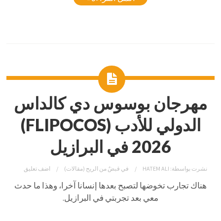
مهرجان بوسوس دي كالداس
الدولي للأدب (FLIPOCOS)
2026 في البرازيل
نشرت بواسطة:
HATEM ALI
في
قبضٌ من الريح (مقالات)
اضف تعليق
هناك تجارب تخوضها لتصبح بعدها إنسانا آخرا، وهذا ما حدث
معي بعد تجربتي في البرازيل.