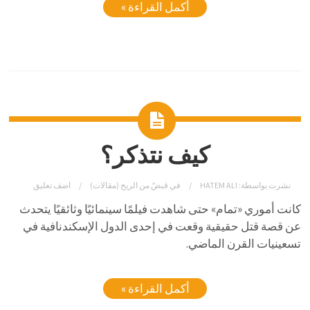
أكمل القراءة »
كيف نتذكر؟
نشرت بواسطة:
HATEM ALI
في
قبضٌ من الريح (مقالات)
اضف تعليق
كانت أموري «تمام» حتى شاهدت فيلمًا سينمائيًا وثائقيًا يتحدث
عن قصة قتل حقيقية وقعت في إحدى الدول الإسكندنافية في
تسعينيات القرن الماضي.
أكمل القراءة »