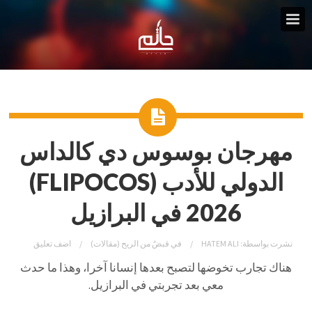
مهرجان بوسوس دي كالداس
الدولي للأدب (FLIPOCOS)
2026 في البرازيل
نشرت بواسطة:
HATEM ALI
في
قبضٌ من الريح (مقالات)
اضف تعليق
هناك تجارب تخوضها لتصبح بعدها إنسانا آخرا، وهذا ما حدث
معي بعد تجربتي في البرازيل.