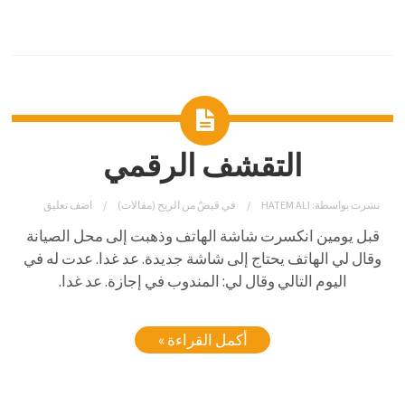
التقشف الرقمي
نشرت بواسطة:
HATEM ALI
في
قبضٌ من الريح (مقالات)
اضف تعليق
قبل يومين انكسرت شاشة الهاتف وذهبت إلى محل الصيانة
وقال لي الهاتف يحتاج إلى شاشة جديدة. عد غدا. عدت له في
اليوم التالي وقال لي: المندوب في إجازة. عد غدا.
أكمل القراءة »