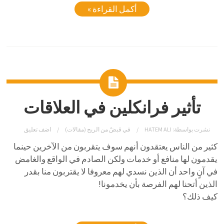
أكمل القراءة »
تأثير فرانكلين في العلاقات
نشرت بواسطة:
HATEM ALI
في
قبضٌ من الريح (مقالات)
اضف تعليق
كثير من الناس يعتقدون أنهم سوف يتقربون من الآخرين حينما
يقدمون لها منافع أو خدمات ولكن الصادم في الواقع والغامض
في آنٍ واحد أن الذين نسدي لهم معروفا لا يقتربون منا بقدر
الذين أتحنا لهم الفرصة بأن يخدمونا!
كيف ذلك؟