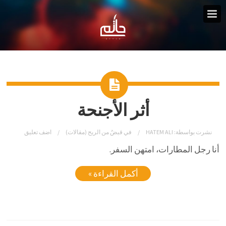
أثر الأجنحة
نشرت بواسطة:
HATEM ALI
في
قبضٌ من الريح (مقالات)
اضف تعليق
أنا رجل المطارات، امتهن السفر.
أكمل القراءة »