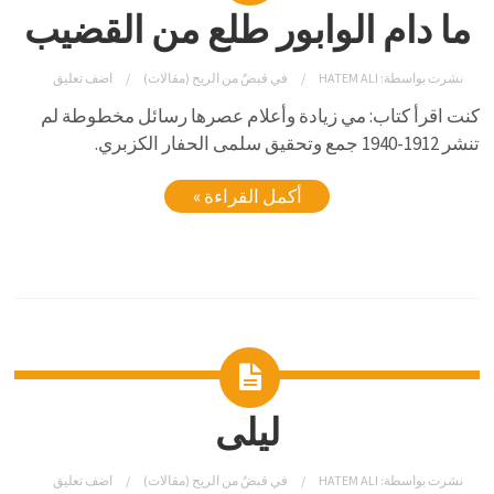
ما دام الوابور طلع من القضيب
نشرت بواسطة:
HATEM ALI
في
قبضٌ من الريح (مقالات)
اضف تعليق
كنت اقرأ كتاب: مي زيادة وأعلام عصرها رسائل مخطوطة لم
تنشر 1912-1940 جمع وتحقيق سلمى الحفار الكزبري.
أكمل القراءة »
ليلى
نشرت بواسطة:
HATEM ALI
في
قبضٌ من الريح (مقالات)
اضف تعليق