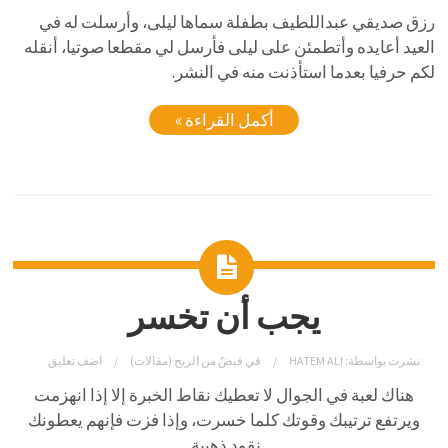
رزق صديقي عبداللطيف بطفلة سماها ليلى، وأرسلت له في
العيد أعايده وأتطمئن على ليلى فأرسل لي مقطعا صوتيا، أنقله
لكم حرفيا بعدما استأذنت منه في النشر.
أكمل القراءة »
يجب أن تخسر
نشرت بواسطة:
HATEM ALI
في
قبضٌ من الريح (مقالات)
اضف تعليق
هناك لعبة في الجوال لا تعطيك نقاط الخبرة إلا إذا انهزمت
ويرتفع ترتيبك وقوتك كلما خسرت، وإذا فزت فإنهم يعطونك
نقود ذهبية.