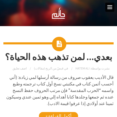
بعدي… لمن تذهب هذه الحياة؟
نشرت بواسطة:
HATEM ALI
في
قبضٌ من الريح (مقالات)
اضف تعليق
قال الأديب يعقوب صروف من رسالة أرسلها لمي زيادة: (أني
أحسب أثمن كتاب في مكتبتي نسخ أول كتاب ترجمته وطبع
واسمه “الحرب المقدسة” فإن مرتب الحروف حفظ النسخ
عنده ثم جمعها وجلدها كتابا أهداه إلي وهو ثمين عندي وسيكون
ثمينا عند أولادي إذا عرفوا قيمة الادب).
أكمل القراءة »