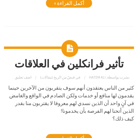
أكمل القراءة »
تأثير فرانكلين في العلاقات
نشرت بواسطة:
HATEM ALI
في
قبضٌ من الريح (مقالات)
اضف تعليق
كثير من الناس يعتقدون أنهم سوف يتقربون من الآخرين حينما
يقدمون لها منافع أو خدمات ولكن الصادم في الواقع والغامض
في آنٍ واحد أن الذين نسدي لهم معروفا لا يقتربون منا بقدر
الذين أتحنا لهم الفرصة بأن يخدمونا!
كيف ذلك؟