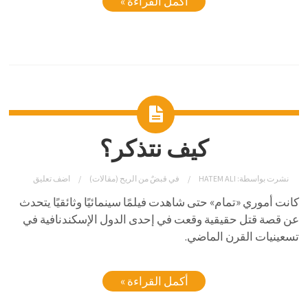
أكمل القراءة »
كيف نتذكر؟
نشرت بواسطة:
HATEM ALI
في
قبضٌ من الريح (مقالات)
اضف تعليق
كانت أموري «تمام» حتى شاهدت فيلمًا سينمائيًا وثائقيًا يتحدث
عن قصة قتل حقيقية وقعت في إحدى الدول الإسكندنافية في
تسعينيات القرن الماضي.
أكمل القراءة »