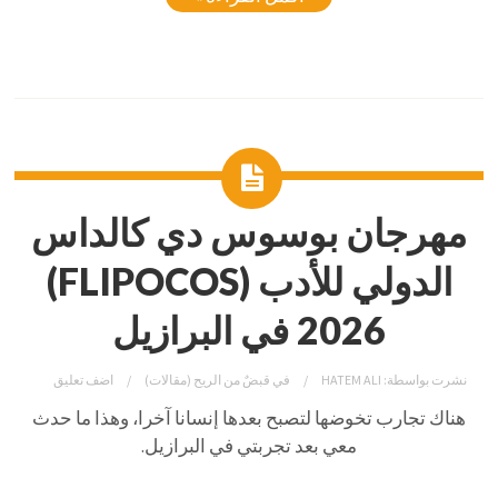
مهرجان بوسوس دي كالداس
الدولي للأدب (FLIPOCOS)
2026 في البرازيل
نشرت بواسطة:
HATEM ALI
في
قبضٌ من الريح (مقالات)
اضف تعليق
هناك تجارب تخوضها لتصبح بعدها إنسانا آخرا، وهذا ما حدث
معي بعد تجربتي في البرازيل.