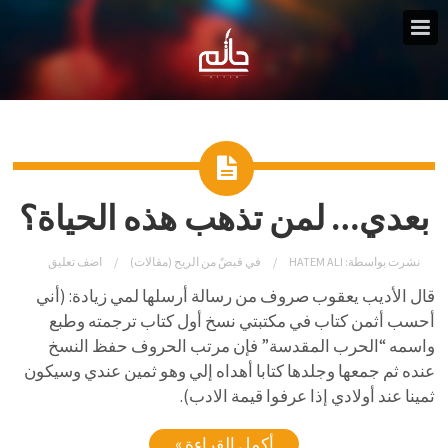
بعدي… لمن تذهب هذه الحياة؟
نشرت بواسطة:
HATEM ALI
في
قبضٌ من الريح (مقالات)
اضف تعليق
قال الأديب يعقوب صروف من رسالة أرسلها لمي زيادة: (أني
أحسب أثمن كتاب في مكتبتي نسخ أول كتاب ترجمته وطبع
واسمه “الحرب المقدسة” فإن مرتب الحروف حفظ النسخ
عنده ثم جمعها وجلدها كتابا أهداه إلي وهو ثمين عندي وسيكون
ثمينا عند أولادي إذا عرفوا قيمة الادب).
أكمل القراءة »