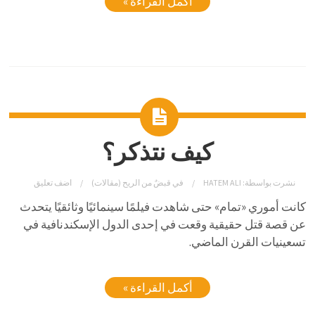
أكمل القراءة »
كيف نتذكر؟
نشرت بواسطة:
HATEM ALI
في
قبضٌ من الريح (مقالات)
اضف تعليق
كانت أموري «تمام» حتى شاهدت فيلمًا سينمائيًا وثائقيًا يتحدث
عن قصة قتل حقيقية وقعت في إحدى الدول الإسكندنافية في
تسعينيات القرن الماضي.
أكمل القراءة »