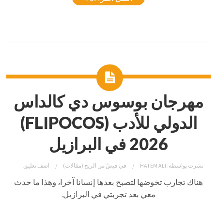
مهرجان بوسوس دي كالداس
الدولي للأدب (FLIPOCOS)
2026 في البرازيل
نشرت بواسطة:
HATEM ALI
في
قبضٌ من الريح (مقالات)
اضف تعليق
هناك تجارب تخوضها لتصبح بعدها إنسانا آخرا، وهذا ما حدث
معي بعد تجربتي في البرازيل.