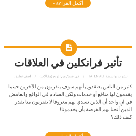
أكمل القراءة »
تأثير فرانكلين في العلاقات
نشرت بواسطة:
HATEM ALI
في
قبضٌ من الريح (مقالات)
اضف تعليق
كثير من الناس يعتقدون أنهم سوف يتقربون من الآخرين حينما
يقدمون لها منافع أو خدمات ولكن الصادم في الواقع والغامض
في آنٍ واحد أن الذين نسدي لهم معروفا لا يقتربون منا بقدر
الذين أتحنا لهم الفرصة بأن يخدمونا!
كيف ذلك؟