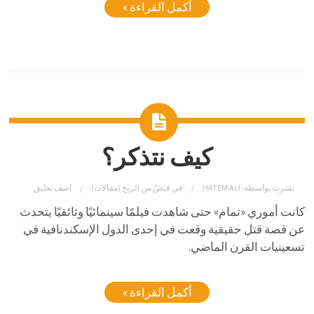
أكمل القراءة »
كيف نتذكر؟
نشرت بواسطة:
HATEM ALI
في
قبضٌ من الريح (مقالات)
اضف تعليق
كانت أموري «تمام» حتى شاهدت فيلمًا سينمائيًا وثائقيًا يتحدث
عن قصة قتل حقيقية وقعت في إحدى الدول الإسكندنافية في
تسعينيات القرن الماضي.
أكمل القراءة »