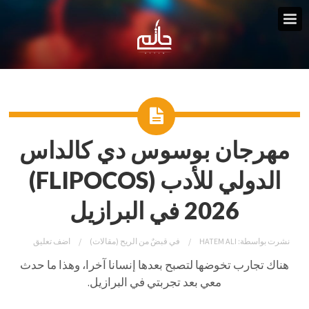
مهرجان بوسوس دي كالداس
الدولي للأدب (FLIPOCOS)
2026 في البرازيل
نشرت بواسطة:
HATEM ALI
في
قبضٌ من الريح (مقالات)
اضف تعليق
هناك تجارب تخوضها لتصبح بعدها إنسانا آخرا، وهذا ما حدث
معي بعد تجربتي في البرازيل.