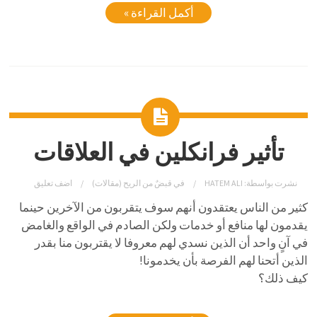
أكمل القراءة »
تأثير فرانكلين في العلاقات
نشرت بواسطة:
HATEM ALI
في
قبضٌ من الريح (مقالات)
اضف تعليق
كثير من الناس يعتقدون أنهم سوف يتقربون من الآخرين حينما
يقدمون لها منافع أو خدمات ولكن الصادم في الواقع والغامض
في آنٍ واحد أن الذين نسدي لهم معروفا لا يقتربون منا بقدر
الذين أتحنا لهم الفرصة بأن يخدمونا!
كيف ذلك؟