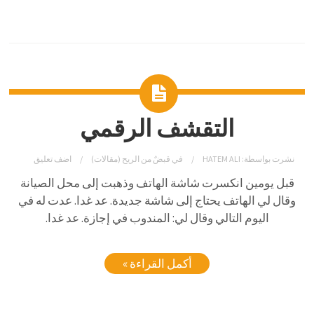
التقشف الرقمي
نشرت بواسطة:
HATEM ALI
في
قبضٌ من الريح (مقالات)
اضف تعليق
قبل يومين انكسرت شاشة الهاتف وذهبت إلى محل الصيانة
وقال لي الهاتف يحتاج إلى شاشة جديدة. عد غدا. عدت له في
اليوم التالي وقال لي: المندوب في إجازة. عد غدا.
أكمل القراءة »