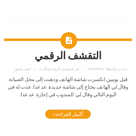
التقشف الرقمي
نشرت بواسطة:
HATEM ALI
في
قبضٌ من الريح (مقالات)
اضف تعليق
قبل يومين انكسرت شاشة الهاتف وذهبت إلى محل الصيانة
وقال لي الهاتف يحتاج إلى شاشة جديدة. عد غدا. عدت له في
اليوم التالي وقال لي: المندوب في إجازة. عد غدا.
أكمل القراءة »