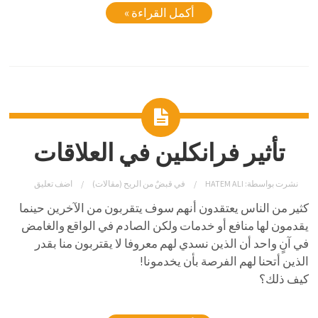
أكمل القراءة »
تأثير فرانكلين في العلاقات
نشرت بواسطة:
HATEM ALI
في
قبضٌ من الريح (مقالات)
اضف تعليق
كثير من الناس يعتقدون أنهم سوف يتقربون من الآخرين حينما
يقدمون لها منافع أو خدمات ولكن الصادم في الواقع والغامض
في آنٍ واحد أن الذين نسدي لهم معروفا لا يقتربون منا بقدر
الذين أتحنا لهم الفرصة بأن يخدمونا!
كيف ذلك؟