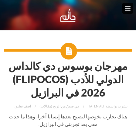
مهرجان بوسوس دي كالداس
الدولي للأدب (FLIPOCOS)
2026 في البرازيل
نشرت بواسطة:
HATEM ALI
في
قبضٌ من الريح (مقالات)
اضف تعليق
هناك تجارب تخوضها لتصبح بعدها إنسانا آخرا، وهذا ما حدث
معي بعد تجربتي في البرازيل.