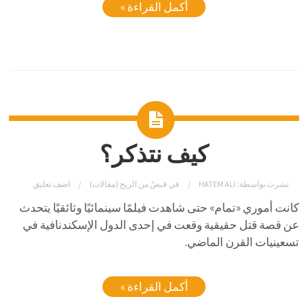
أكمل القراءة »
كيف نتذكر؟
نشرت بواسطة:
HATEM ALI
في
قبضٌ من الريح (مقالات)
اضف تعليق
كانت أموري «تمام» حتى شاهدت فيلمًا سينمائيًا وثائقيًا يتحدث
عن قصة قتل حقيقية وقعت في إحدى الدول الإسكندنافية في
تسعينيات القرن الماضي.
أكمل القراءة »