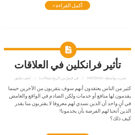
أكمل القراءة »
تأثير فرانكلين في العلاقات
نشرت بواسطة:
HATEM ALI
في
قبضٌ من الريح (مقالات)
اضف تعليق
كثير من الناس يعتقدون أنهم سوف يتقربون من الآخرين حينما
يقدمون لها منافع أو خدمات ولكن الصادم في الواقع والغامض
في آنٍ واحد أن الذين نسدي لهم معروفا لا يقتربون منا بقدر
الذين أتحنا لهم الفرصة بأن يخدمونا!
كيف ذلك؟