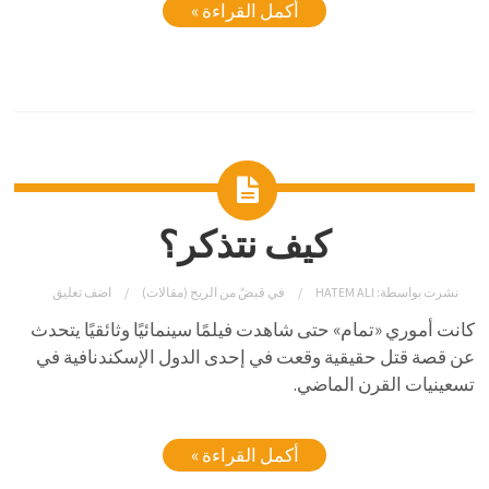
أكمل القراءة »
كيف نتذكر؟
نشرت بواسطة:
HATEM ALI
في
قبضٌ من الريح (مقالات)
اضف تعليق
كانت أموري «تمام» حتى شاهدت فيلمًا سينمائيًا وثائقيًا يتحدث
عن قصة قتل حقيقية وقعت في إحدى الدول الإسكندنافية في
تسعينيات القرن الماضي.
أكمل القراءة »