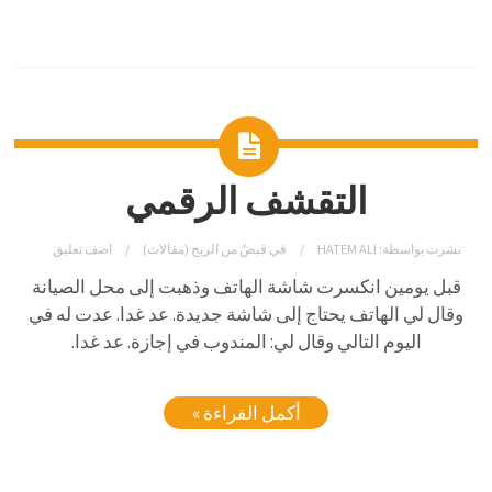
التقشف الرقمي
نشرت بواسطة:
HATEM ALI
في
قبضٌ من الريح (مقالات)
اضف تعليق
قبل يومين انكسرت شاشة الهاتف وذهبت إلى محل الصيانة
وقال لي الهاتف يحتاج إلى شاشة جديدة. عد غدا. عدت له في
اليوم التالي وقال لي: المندوب في إجازة. عد غدا.
أكمل القراءة »