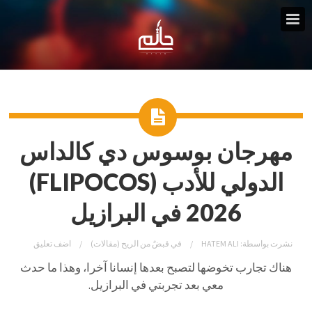
مهرجان بوسوس دي كالداس
الدولي للأدب (FLIPOCOS)
2026 في البرازيل
نشرت بواسطة:
HATEM ALI
في
قبضٌ من الريح (مقالات)
اضف تعليق
هناك تجارب تخوضها لتصبح بعدها إنسانا آخرا، وهذا ما حدث
معي بعد تجربتي في البرازيل.