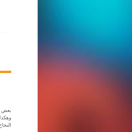
بعض ال
وهكذا 
النجاح