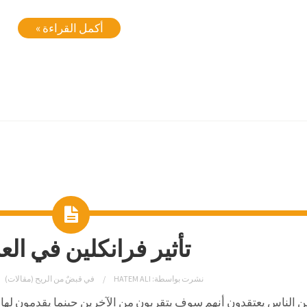
أكمل القراءة »
تأثير فرانكلين في الع
نشرت بواسطة:
HATEM ALI
في
قبضٌ من الريح (مقالات)
ن الناس يعتقدون أنهم سوف يتقربون من الآخرين حينما يقدمون لها 