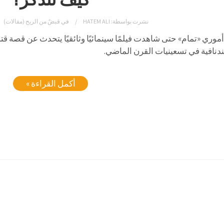
نشرت بواسطة:
HATEM ALI
في
قبضٌ من الريح (مقالات)
موري «تمام» حتى شاهدت فيلمًا سينمائيًا وثائقيًا يتحدث عن قصة 
دنافية في تسعينيات القرن الماضي.
أكمل القراءة »