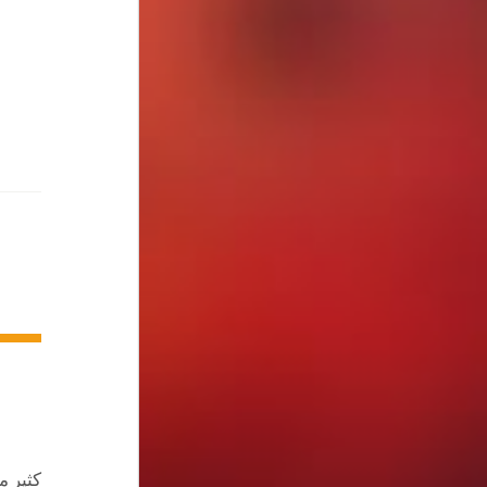
كثير م