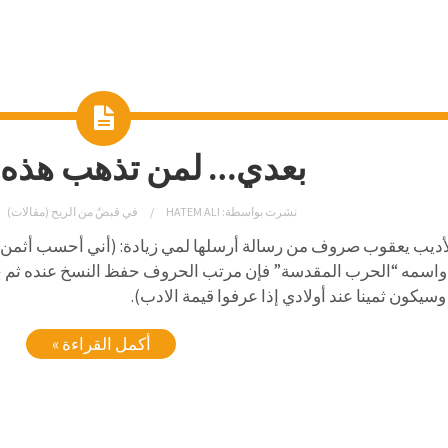
بعدي… لمن تذهب هذه ا
نشرت بواسطة:
HATEM ALI
في
قبضٌ من الريح (مقالات)
لأديب يعقوب صروف من رسالة أرسلها لمي زيادة: (أني أحسب أثمن 
اسمه “الحرب المقدسة” فإن مرتب الحروف حفظ النسخ عنده ثم جمعه
سيكون ثمينا عند أولادي إذا عرفوا قيمة الادب).
أكمل القراءة »