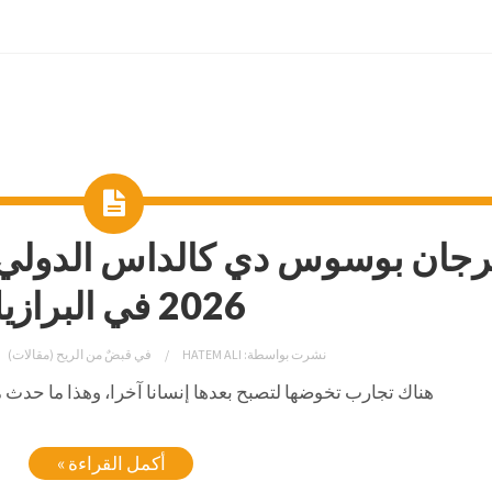
2026 في البرازيل
نشرت بواسطة:
HATEM ALI
في
قبضٌ من الريح (مقالات)
هناك تجارب تخوضها لتصبح بعدها إنسانا آخرا، وهذا ما حدث م
أكمل القراءة »