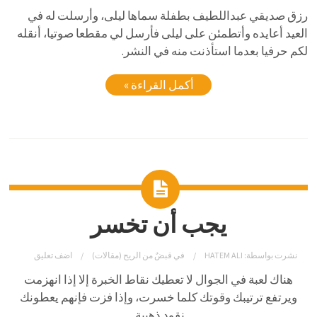
رزق صديقي عبداللطيف بطفلة سماها ليلى، وأرسلت له في
العيد أعايده وأتطمئن على ليلى فأرسل لي مقطعا صوتيا، أنقله
لكم حرفيا بعدما استأذنت منه في النشر.
أكمل القراءة »
يجب أن تخسر
نشرت بواسطة:
HATEM ALI
في
قبضٌ من الريح (مقالات)
اضف تعليق
هناك لعبة في الجوال لا تعطيك نقاط الخبرة إلا إذا انهزمت
ويرتفع ترتيبك وقوتك كلما خسرت، وإذا فزت فإنهم يعطونك
نقود ذهبية.