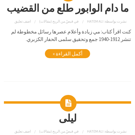
ما دام الوابور طلع من القضيب
نشرت بواسطة:
HATEM ALI
في
قبضٌ من الريح (مقالات)
اضف تعليق
كنت اقرأ كتاب: مي زيادة وأعلام عصرها رسائل مخطوطة لم
تنشر 1912-1940 جمع وتحقيق سلمى الحفار الكزبري.
أكمل القراءة »
ليلى
نشرت بواسطة:
HATEM ALI
في
قبضٌ من الريح (مقالات)
اضف تعليق