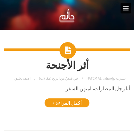
أثر الأجنحة
نشرت بواسطة:
HATEM ALI
في
قبضٌ من الريح (مقالات)
اضف تعليق
أنا رجل المطارات، امتهن السفر.
أكمل القراءة »